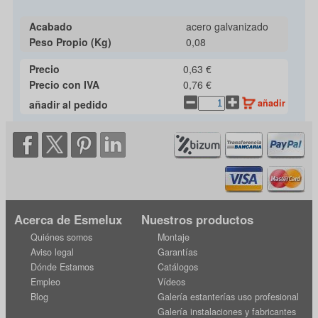
Acabado
acero galvanizado
Peso Propio (Kg)
0,08
Precio
0,63 €
Precio con IVA
0,76 €
añadir
añadir al pedido
Acerca de Esmelux
Nuestros productos
Quiénes somos
Montaje
Aviso legal
Garantías
Dónde Estamos
Catálogos
Empleo
Vídeos
Blog
Galería estanterías uso profesional
Galería instalaciones y fabricantes