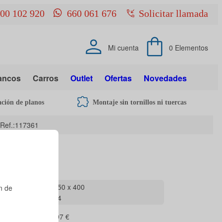
00 102 920
660 061 676
Solicitar llamada
Mi cuenta
0
Elementos
ancos
Carros
Outlet
Ofertas
Novedades
ación de planos
Montaje sin tornillos ni tuercas
Ref.:117361
x lisos
1.150 x 400
n de
7,74
87,97 €