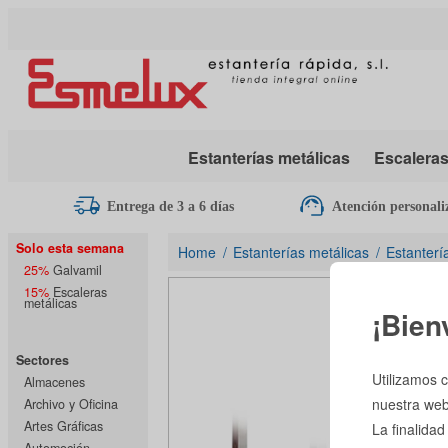
Estanterías metálicas
Escalera
Entrega de 3 a 6 días
Atención personali
Solo esta semana
Home
Estanterías metálicas
Estanterí
25%
Galvamil
15%
Escaleras
metálicas
¡Bien
Sectores
Utilizamos c
Almacenes
nuestra web
Archivo y Oficina
Artes Gráficas
La finalidad