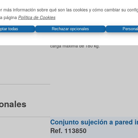
Precio con IVA
r más información sobre qué son las cookies y cómo cambiar su confi
añadir al pedido
tra página
Política de Cookies
Estante adicional muy resistente fabricado 
Los paneles del estante ofrecen una superfi
estanterías MB que soportan un amplio ra
cámaras de congelación y cocinas. Modelo
carga máxima de 180 kg.
onales
Conjunto sujeción a pared 
Ref. 113850