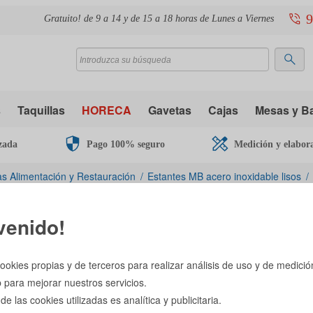
9
Gratuito! de 9 a 14 y de 15 a 18 horas de Lunes a Viernes
s
Taquillas
HORECA
Gavetas
Cajas
Mesas y B
zada
Pago 100% seguro
Medición y elabor
as Alimentación y Restauración
Estantes MB acero inoxidable lisos
Estante MB con paneles ino
venido!
Ref. 117361
Longitud x Fondo (mm)
ookies propias y de terceros para realizar análisis de uso y de medició
Peso Propio (Kg)
 para mejorar nuestros servicios.
 de las cookies utilizadas es analítica y publicitaria.
Precio