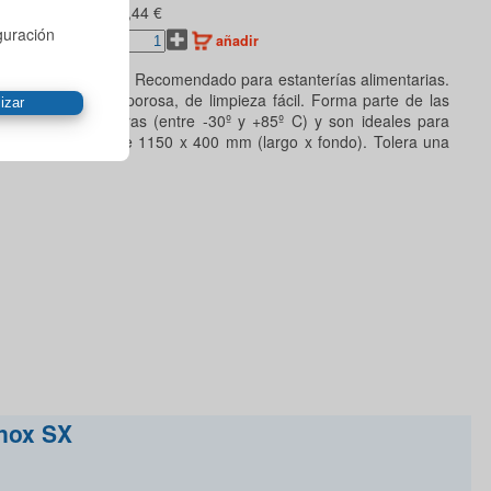
106,44 €
guración
añadir
en acero inoxidable. Recomendado para estanterías alimentarias.
cie higiénica, no porosa, de limpieza fácil. Forma parte de las
ngo de temperaturas (entre -30º y +85º C) y son ideales para
 con un tamaño de 1150 x 400 mm (largo x fondo). Tolera una
inox SX