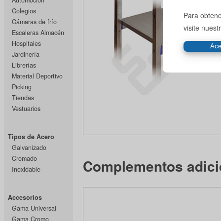
Automoción
Colegios
Para obtene
Cámaras de frío
visite nues
Escaleras Almacén
Hospitales
Jardinería
Librerías
Material Deportivo
Picking
Tiendas
Vestuarios
Tipos de Acero
Galvanizado
Cromado
Complementos adici
Inoxidable
Accesorios
Gama Universal
Gama Cromo